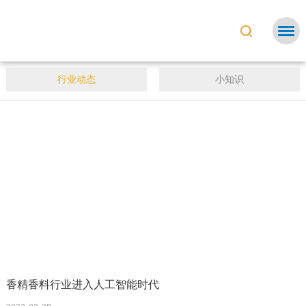
页
行业动态
小知识
关于我们
冠线上平台-欧冠(中国)
产品中心
讯中心
联系我们
香精香料行业进入人工智能时代